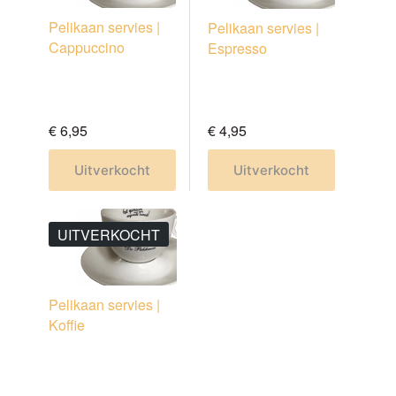
Pelikaan servies |
Pelikaan servies |
Cappuccino
Espresso
€
6,95
€
4,95
Dit
Dit
Uitverkocht
Uitverkocht
product
product
heeft
heeft
meerdere
meerdere
UITVERKOCHT
variaties.
variaties.
Deze
Deze
optie
optie
kan
kan
Pelikaan servies |
gekozen
gekozen
Koffie
worden
worden
op
op
de
de