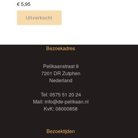
productpagina
productpagina
€
5,95
Dit
Uitverkocht
product
heeft
meerdere
variaties.
Bezoekadres
Deze
optie
kan
Pelikaanstraat 9
gekozen
7201 DR Zutphen
worden
Nederland
op
de
Tel:
0575 51 20 24
productpagina
Mail:
info@de-pelikaan.nl
KvK: 08000858
Bezoektijden