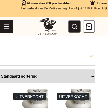
Ga
Al meer dan 200 jaar kwaliteit
Hoflevera
naar
Het verhaal van De Pelikaan begint op 4 juli 1816
Bij Koninklijk
de
inhoud
Winkelwag
Home
/
Kop & schotel
Filter
UITVERKOCHT
UITVERKOCHT