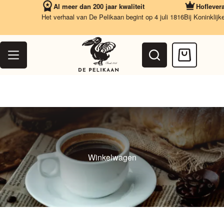
Ga
Al meer dan 200 jaar kwaliteit
Hofleveran
naar
Het verhaal van De Pelikaan begint op 4 juli 1816
Bij Koninklijke
de
inhoud
Winkelwag
Winkelwagen