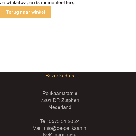
Je winkelwagen is momenteel leeg.
Terug naar winkel
Bezoekadres
Pelikaanstraat 9
7201 DR Zutphen
Nederland
Tel:
0575 51 20 24
Mail:
info@de-pelikaan.nl
KvK: 08000858