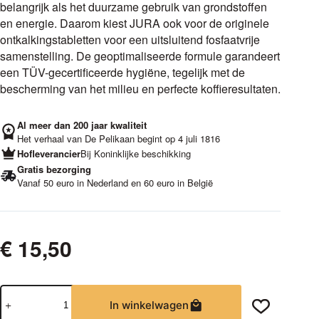
belangrijk als het duurzame gebruik van grondstoffen
en energie. Daarom kiest JURA ook voor de originele
ontkalkingstabletten voor een uitsluitend fosfaatvrije
samenstelling. De geoptimaliseerde formule garandeert
een TÜV-gecertificeerde hygiëne, tegelijk met de
bescherming van het milieu en perfecte koffieresultaten.
Al meer dan 200 jaar kwaliteit
Het verhaal van De Pelikaan begint op 4 juli 1816
Hofleverancier
Bij Koninklijke beschikking
Gratis bezorging
Vanaf 50 euro in Nederland en 60 euro in België
€
15,50
2
In winkelwagen
in