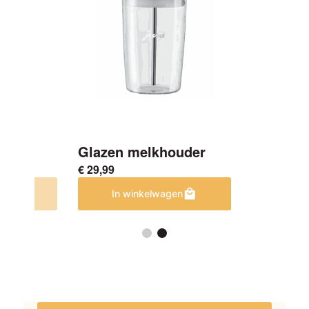
etten
Glazen melkhouder
€
29,99
en
In winkelwagen