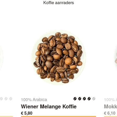
Koffie aanraders
100% Arabica
100% 
Wiener Melange Koffie
Mokk
€
5,80
€
6,10