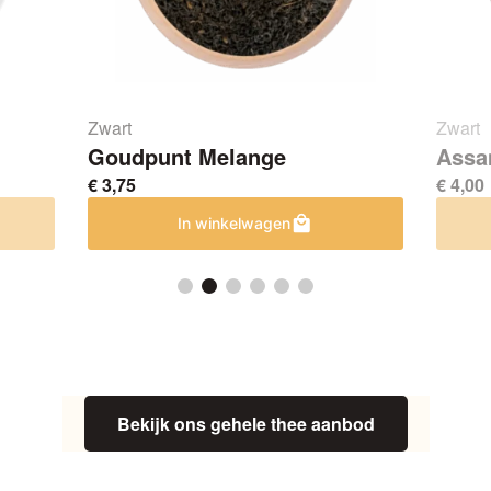
Zwart
Zwart
Goudpunt Melange
Assa
€
3,75
€
4,00
Dit
Dit
In winkelwagen
product
product
heeft
heeft
meerdere
meerdere
variaties.
variaties.
Deze
Deze
optie
optie
kan
kan
gekozen
gekozen
Bekijk ons gehele thee aanbod
worden
worden
op
op
de
de