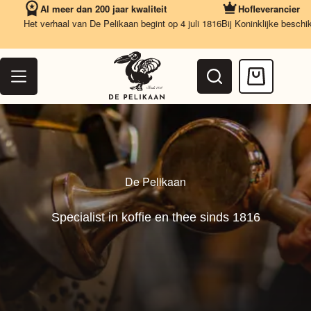
Ga
Al meer dan 200 jaar kwaliteit
Hofleverancier
naar
Het verhaal van De Pelikaan begint op 4 juli 1816
Bij Koninklijke beschikking
V
de
inhoud
Winkelwag
De Pelikaan
Specialist in koffie en thee sinds 1816