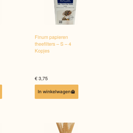
Finum papieren
theefilters – S – 4
Kopjes
€
3,75
In winkelwagen