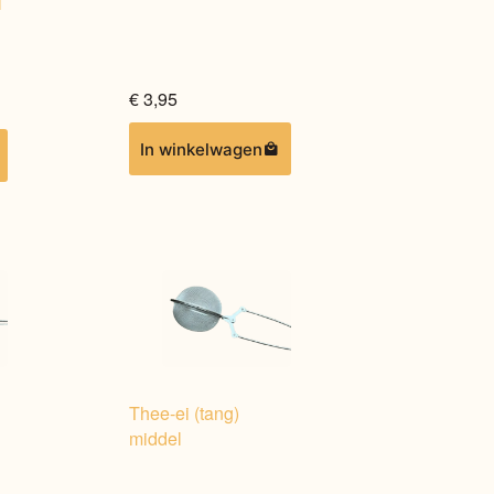
l
productpagina
€
3,95
In winkelwagen
l
Thee-ei (tang)
middel