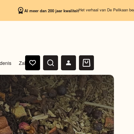
Het verhaal van De Pelikaan begint op 4 jul
Al meer dan 200 jaar kwaliteit
denis
Zakelijk
Winkelwagen
s