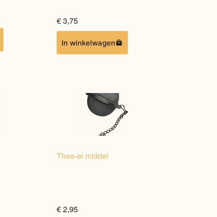
€
3,75
In winkelwagen
Thee-ei middel
€
2,95