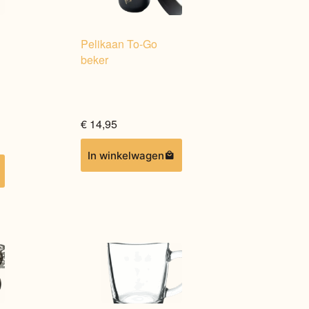
Pelikaan To-Go
beker
€
14,95
In winkelwagen