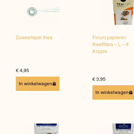
Doseerlepel thee
Finum papieren
theefilters – L – 8
Kopjes
€
4,95
€
3,95
In winkelwagen
In winkelwagen