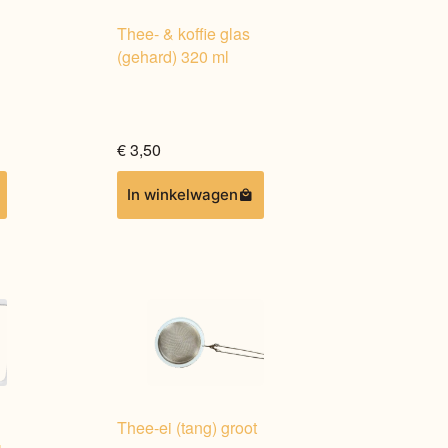
Thee- & koffie glas
(gehard) 320 ml
€
3,50
Dit
In winkelwagen
product
heeft
meerdere
variaties.
Deze
optie
kan
gekozen
worden
op
Thee-ei (tang) groot
de