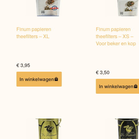
Finum papieren
Finum papieren
theefilters – XL
theefilters – XS –
Voor beker en kop
€
3,95
€
3,50
In winkelwagen
In winkelwagen