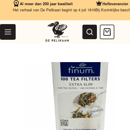
Ga
Al meer dan 200 jaar kwaliteit
Hofleverancier
naar
Het verhaal van De Pelikaan begint op 4 juli 1816
Bij Koninklijke beschik
de
inhoud
Winkelwag