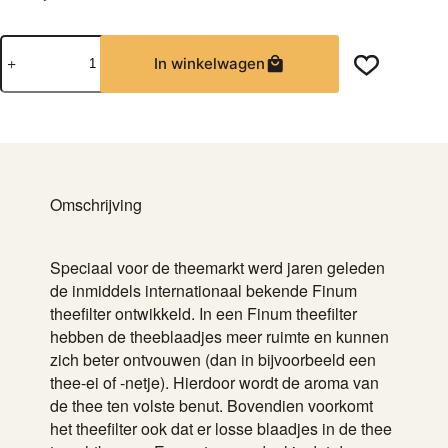
Finum
In winkelwagen
papieren
theefilters
-
XS
-
Voor
beker
Omschrijving
en
kop
aantal
Speciaal voor de theemarkt werd jaren geleden
de inmiddels internationaal bekende Finum
theefilter ontwikkeld. In een Finum theefilter
hebben de theeblaadjes meer ruimte en kunnen
zich beter ontvouwen (dan in bijvoorbeeld een
thee-ei of -netje). Hierdoor wordt de aroma van
de thee ten volste benut. Bovendien voorkomt
het theefilter ook dat er losse blaadjes in de thee