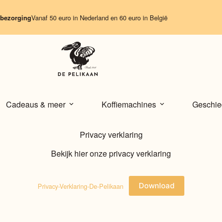
bezorging
Vanaf 50 euro in Nederland en 60 euro in België
Cadeaus & meer
Koffiemachines
Geschie
Privacy verklaring
Bekijk hier onze privacy verklaring
Privacy-Verklaring-De-Pelikaan
Download