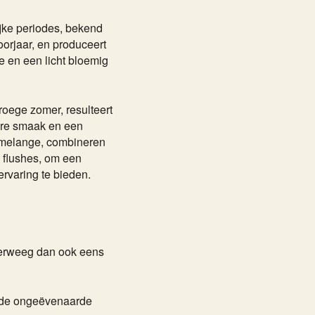
ijke periodes, bekend
 voorjaar, en produceert
e en een licht bloemig
vroege zomer, resulteert
tere smaak en een
 melange, combineren
 flushes, om een
varing te bieden.
verweeg dan ook eens
n de ongeëvenaarde