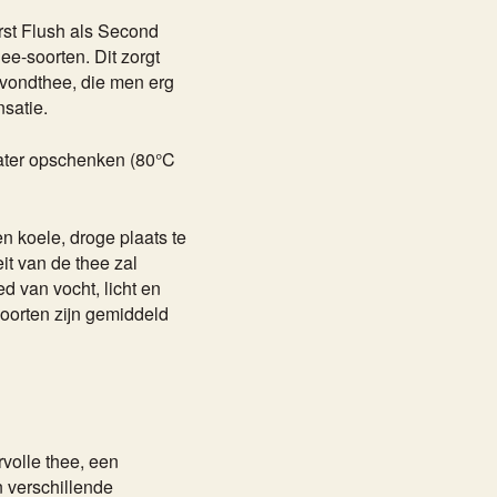
rst Flush als Second
ee-soorten. Dit zorgt
vondthee, die men erg
nsatie.
water opschenken (80°C
en koele, droge plaats te
it van de thee zal
ed van vocht, licht en
oorten zijn gemiddeld
rvolle thee, een
n verschillende