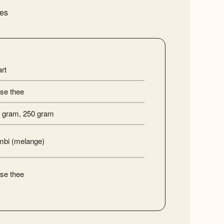
ies
rt
se thee
 gram
,
250 gram
bi (melange)
se thee