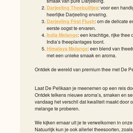
smaak van pure Darjeeling.
Darjeeling Theebuiltjes
: voor een hand
heerlijke Darjeeling ervaring.
Darjeeling First Flush
: om de delicate 
eerste oogst te ervaren.
India Melange
: een krachtige, rijke thee 
India’s theeplantages toont.
Himalaya Melange
: een blend van theeë
met een unieke smaak en aroma.
Ontdek de wereld van premium thee met De P
Laat De Pelikaan je meenemen op een reis do
Ontdek telkens nieuwe aroma’s, smaken en sen
vandaag het verschil dat kwaliteit maakt door 
melange te proberen.
We kijken ernaar uit je te verwelkomen in onze
Natuurlijk kun je ook allerlei theesoorten, zoals