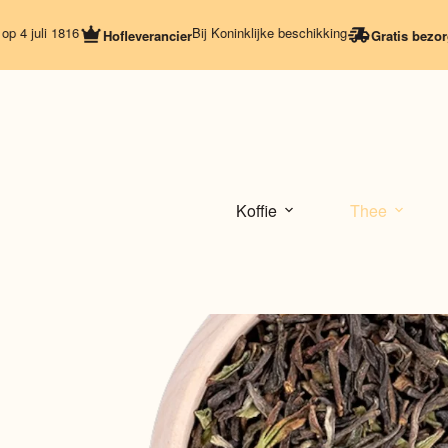
Ga
naar
 1816
Bij Koninklijke beschikking
Hofleverancier
Gratis bezorging
Vana
de
inhoud
Koffie
Thee