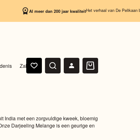
Het verhaal van De Pelikaan begint op 
Al meer dan 200 jaar kwaliteit
denis
Zakelijk
Winkelwagen
it India met een zorgvuldige kweek, bloemig
 Onze Darjeeling Melange is een geurige en