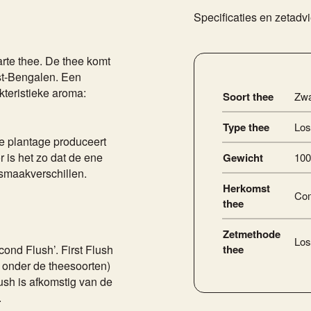
Specificaties en zetadv
rte thee. De thee komt
est-Bengalen. Een
teristieke aroma:
Soort thee
Zwa
Type thee
Los
ke plantage produceert
r is het zo dat de ene
Gewicht
100
e smaakverschillen.
Herkomst
Com
thee
Zetmethode
Los
cond Flush’. First Flush
thee
’ onder de theesoorten)
ush is afkomstig van de
.