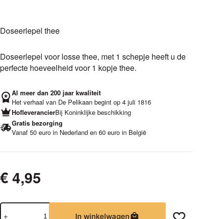
Doseerlepel thee
Doseerlepel voor losse thee, met 1 schepje heeft u de
perfecte hoeveelheid voor 1 kopje thee.
Al meer dan 200 jaar kwaliteit
Het verhaal van De Pelikaan begint op 4 juli 1816
Hofleverancier
Bij Koninklijke beschikking
Gratis bezorging
Vanaf 50 euro in Nederland en 60 euro in België
€
4,95
Doseerlepel
In winkelwagen
thee