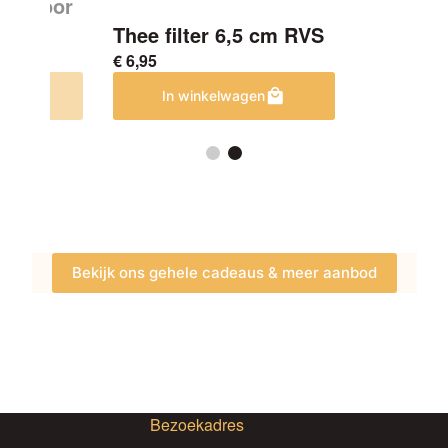
S – Voor
Thee filter 6,5 cm RVS
€
6,95
en
In winkelwagen
Bekijk ons gehele cadeaus & meer aanbod
Bezoekadres