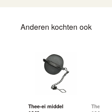
Anderen kochten ook
Thee-ei middel
Thee-ei 