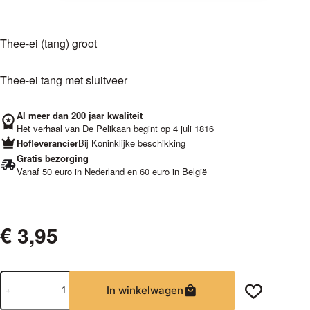
Thee-ei (tang) groot
Thee-ei tang met sluitveer
Al meer dan 200 jaar kwaliteit
Het verhaal van De Pelikaan begint op 4 juli 1816
Hofleverancier
Bij Koninklijke beschikking
Gratis bezorging
Vanaf 50 euro in Nederland en 60 euro in België
€
3,95
Thee-
In winkelwagen
ei
(tang)