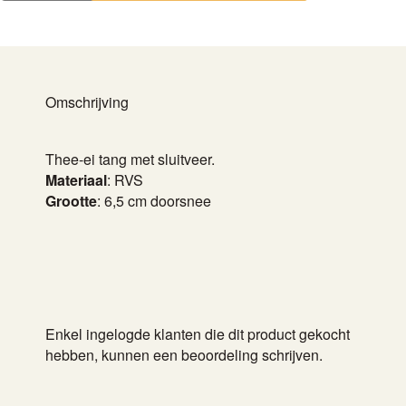
groot
aantal
Omschrijving
Thee-ei tang met sluitveer.
Materiaal
: RVS
Grootte
: 6,5 cm doorsnee
Enkel ingelogde klanten die dit product gekocht
hebben, kunnen een beoordeling schrijven.