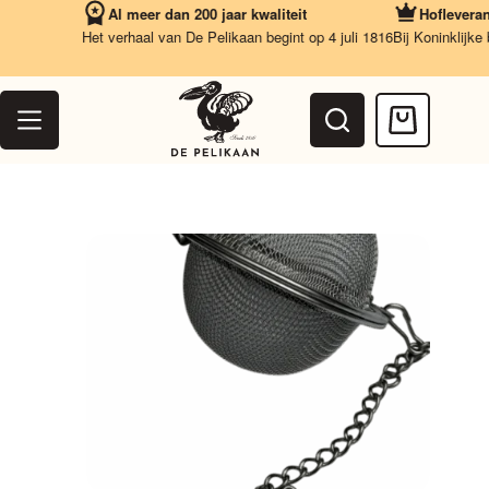
Ga
Al meer dan 200 jaar kwaliteit
Hofleveranci
naar
Het verhaal van De Pelikaan begint op 4 juli 1816
Bij Koninklijke b
de
inhoud
Winkelwag