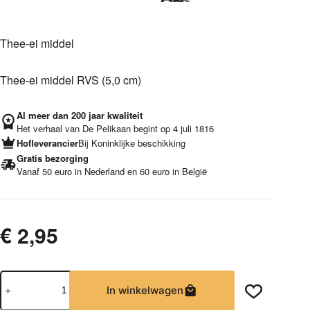
Thee-ei middel
Thee-ei middel RVS (5,0 cm)
Al meer dan 200 jaar kwaliteit
Het verhaal van De Pelikaan begint op 4 juli 1816
Hofleverancier
Bij Koninklijke beschikking
Gratis bezorging
Vanaf 50 euro in Nederland en 60 euro in België
€
2,95
Thee-
In winkelwagen
ei
middel