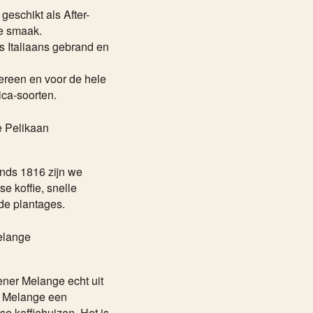
geschikt als After-
le smaak.
s Italiaans gebrand en
dereen en voor de hele
ica-soorten.
e Pelikaan
sinds 1816 zijn we
se koffie, snelle
de plantages.
elange
ner Melange echt uit
r Melange een
se koffiehuizen. Het is