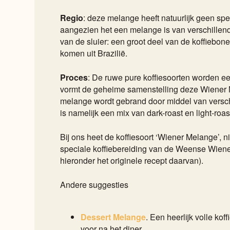
Regio
: deze melange heeft natuurlijk geen spec
aangezien het een melange is van verschillend
van de sluier: een groot deel van de koffiebo
komen uit Brazilië.
Proces
: De ruwe pure koffiesoorten worden e
vormt de geheime samenstelling deze Wiener
melange wordt gebrand door middel van versch
is namelijk een mix van dark-roast en light-roas
Bij ons heet de koffiesoort ‘Wiener Melange’, n
speciale koffiebereiding van de Weense Wien
hieronder het originele recept daarvan).
Andere suggesties
Dessert Melange
. Een heerlijk volle koff
voor na het diner.