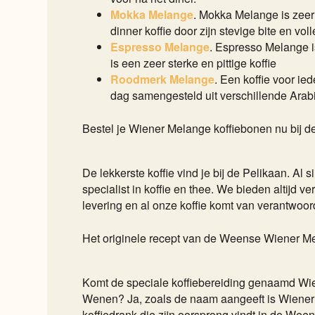
Mokka Melange
. Mokka Melange is zeer 
dinner koffie door zijn stevige bite en vol
Espresso Melange
. Espresso Melange i
is een zeer sterke en pittige koffie
Roodmerk Melange
. Een koffie voor ie
dag samengesteld uit verschillende Arab
Bestel je Wiener Melange koffiebonen nu bij d
De lekkerste koffie vind je bij de Pelikaan. Al 
specialist in koffie en thee. We bieden altijd ver
levering en al onze koffie komt van verantwoor
Het originele recept van de Weense Wiener M
Komt de speciale koffiebereiding genaamd Wie
Wenen? Ja, zoals de naam aangeeft is Wiene
koffiedrank die zijn oorsprong vindt in de Ween