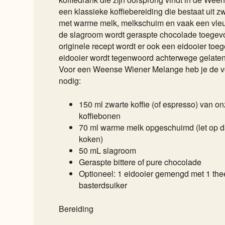
een klassieke koffiebereiding die bestaat uit zw
met warme melk, melkschuim en vaak een vle
de slagroom wordt geraspte chocolade toegev
originele recept wordt er ook een eidooier to
eidooier wordt tegenwoord achterwege gelaten
Voor een Weense Wiener Melange heb je de v
nodig:
150 ml zwarte koffie (of espresso) van 
koffiebonen
70 ml warme melk opgeschuimd (let op da
koken)
50 mL slagroom
Geraspte bittere of pure chocolade
Optioneel: 1 eidooier gemengd met 1 the
basterdsuiker
Bereiding