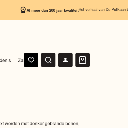
Het verhaal van De Pelikaan begint op
Al meer dan 200 jaar kwaliteit
denis
Zakelijk
Winkelwagen
ixt worden met donker gebrande bonen,