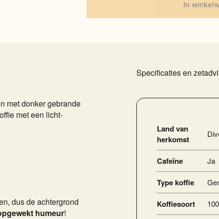
In winkel
Specificaties en zetadv
en met donker gebrande
ffie met een licht-
Land van
Div
herkomst
Cafeïne
Ja
Type koffie
Gem
ven, dus de achtergrond
Koffiesoort
100
 opgewekt humeur
!