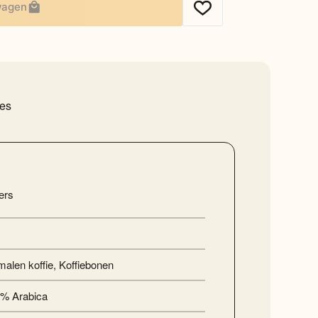
wagen
ies
ers
alen koffie
,
Koffiebonen
% Arabica