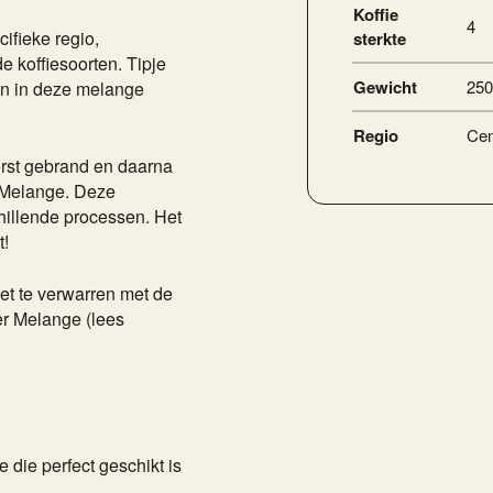
Koffie
4
ifieke regio,
sterkte
e koffiesoorten. Tipje
Gewicht
250
nen in deze melange
Regio
Cen
erst gebrand en daarna
 Melange. Deze
illende processen. Het
t!
iet te verwarren met de
er Melange (lees
ie die perfect geschikt is