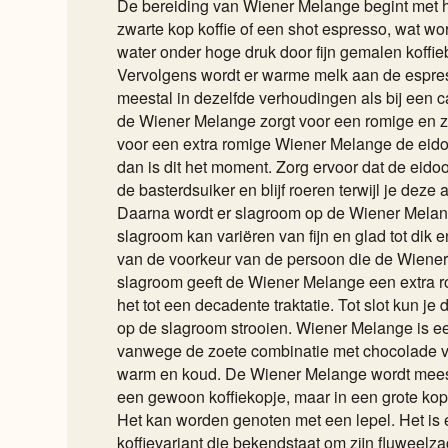
De bereiding van Wiener Melange begint met h
zwarte kop koffie of een shot espresso, wat w
water onder hoge druk door fijn gemalen koffi
Vervolgens wordt er warme melk aan de espre
meestal in dezelfde verhoudingen als bij een 
de Wiener Melange zorgt voor een romige en 
voor een extra romige Wiener Melange de eidoo
dan is dit het moment. Zorg ervoor dat de eido
de basterdsuiker en blijf roeren terwijl je deze 
Daarna wordt er slagroom op de Wiener Mela
slagroom kan variëren van fijn en glad tot dik en
van de voorkeur van de persoon die de Wiener
slagroom geeft de Wiener Melange een extra 
het tot een decadente traktatie. Tot slot kun j
op de slagroom strooien. Wiener Melange is ee
vanwege de zoete combinatie met chocolade v
warm en koud. De Wiener Melange wordt meest
een gewoon koffiekopje, maar in een grote kop
Het kan worden genoten met een lepel. Het is 
koffievariant die bekendstaat om zijn fluweelza