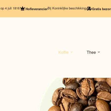
Ga
naar
li 1816
Bij Koninklijke beschikking
Hofleverancier
Gratis bezorging
Va
de
inhoud
Koffie
Thee