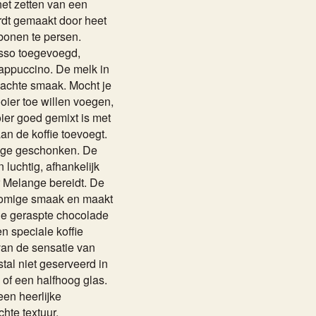
et zetten van een
ordt gemaakt door heet
ebonen te persen.
sso toegevoegd,
cappuccino. De melk in
zachte smaak. Mocht je
ier toe willen voegen,
oier goed gemixt is met
aan de koffie toevoegt.
nge geschonken. De
 luchtig, afhankelijk
 Melange bereidt. De
romige smaak en maakt
e de geraspte chocolade
n speciale koffie
an de sensatie van
al niet geserveerd in
 of een halfhoog glas.
een heerlijke
chte textuur,