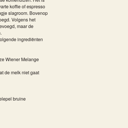
arte koffie of espresso
ugje slagroom. Bovenop
oegd. Volgens het
egevoegd, maar de
.
olgende ingrediënten
onze Wiener Melange
t de melk niet gaat
elepel bruine