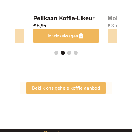
henk
Pelikaan Koffie-Likeur
Mokkabo
€
5,95
€
3,75
en
In winkelwagen
In w
Bekijk ons gehele koffie aanbod