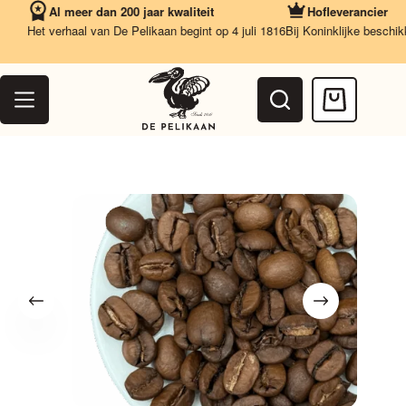
Ga
Al meer dan 200 jaar kwaliteit
Hofleverancier
naar
Het verhaal van De Pelikaan begint op 4 juli 1816
Bij Koninklijke beschikkin
de
inhoud
Winkelwag