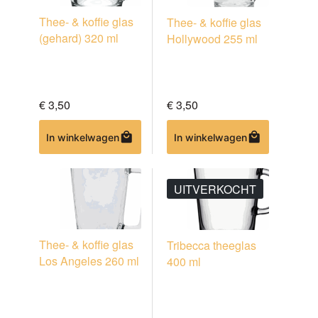
Thee- & koffie glas
Thee- & koffie glas
(gehard) 320 ml
Hollywood 255 ml
€
3,50
€
3,50
Dit
Dit
In winkelwagen
In winkelwagen
product
product
heeft
heeft
meerdere
meerdere
UITVERKOCHT
variaties.
variaties.
Deze
Deze
optie
optie
kan
kan
Thee- & koffie glas
Tribecca theeglas
gekozen
gekozen
Los Angeles 260 ml
400 ml
worden
worden
op
op
de
de