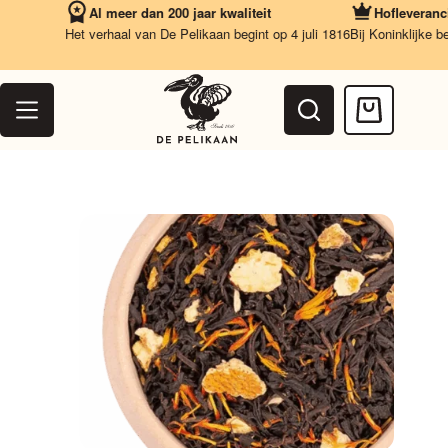
Ga
Al meer dan 200 jaar kwaliteit
Hofleverancier
naar
Het verhaal van De Pelikaan begint op 4 juli 1816
Bij Koninklijke bes
de
inhoud
Winkelwag