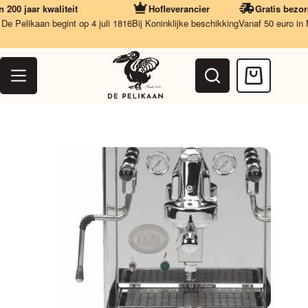
Ga
0 jaar kwaliteit
Hofleverancier
Gratis bezorgi
naar
Pelikaan begint op 4 juli 1816
Bij Koninklijke beschikking
Vanaf 50 euro in Ned
de
inhoud
Winkelwag