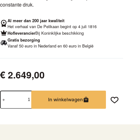
constante druk.
Al meer dan 200 jaar kwaliteit
Het verhaal van De Pelikaan begint op 4 juli 1816
Hofleverancier
Bij Koninklijke beschikking
Gratis bezorging
Vanaf 50 euro in Nederland en 60 euro in België
€
2.649,00
ECM
In winkelwagen
Elektronika
ll
Profi
aantal