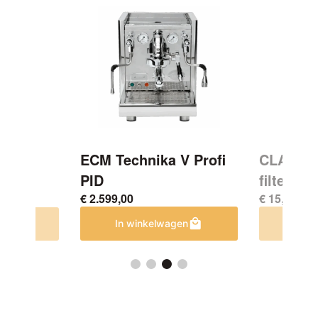
ECM Technika V Profi
CLARIS 
a IV
PID
filterpat
€
2.599,00
€
15,50
ht
In winkelwagen
In w