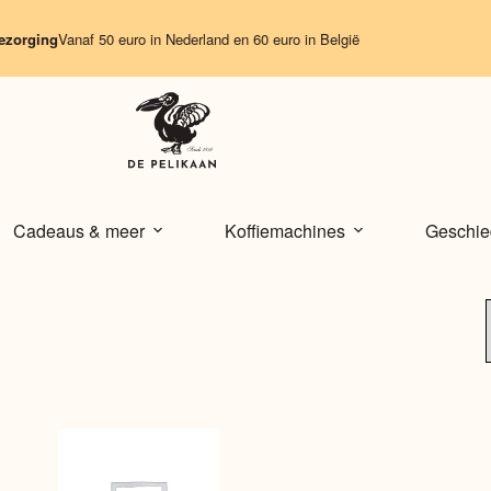
zorging
Vanaf 50 euro in Nederland en 60 euro in België
Cadeaus & meer
Koffiemachines
Geschie