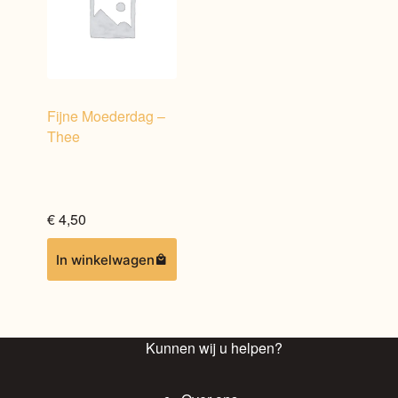
Fijne Moederdag –
Thee
€
4,50
Dit
In winkelwagen
product
heeft
meerdere
variaties.
Kunnen wij u helpen?
Deze
optie
kan