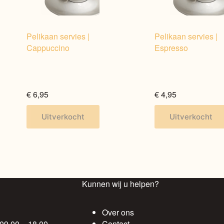
Pelikaan servies |
Pelikaan servies |
Cappuccino
Espresso
€
6,95
€
4,95
Dit
Dit
Uitverkocht
Uitverkocht
product
product
heeft
heeft
meerdere
meerdere
variaties.
variaties.
Deze
Deze
optie
optie
Kunnen wij u helpen?
kan
kan
gekozen
gekozen
Over ons
worden
worden
 09.00 – 18.00
Contact