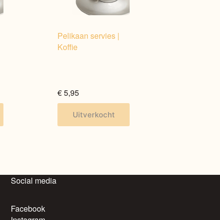
Pelikaan servies |
Koffie
€
5,95
Dit
Uitverkocht
product
heeft
meerdere
variaties.
Deze
optie
Social media
kan
gekozen
Facebook
worden
Instagram