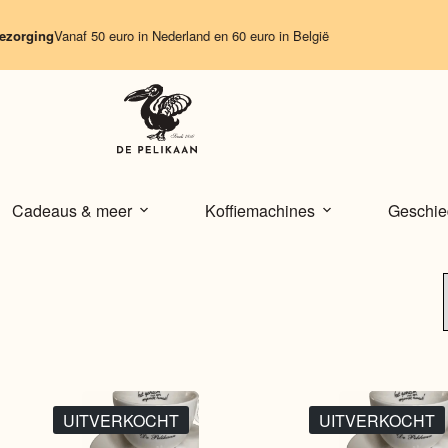
zorging
Vanaf 50 euro in Nederland en 60 euro in België
Cadeaus & meer
Koffiemachines
Geschie
UITVERKOCHT
UITVERKOCHT