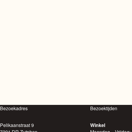
Bezoekadres
Bezoektijden
Pelikaanstraat 9
Winkel
7201 DR Zutphen
Maandag – Vrijdag: