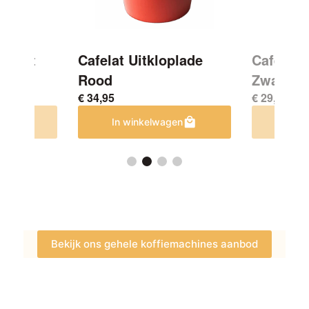
Zwart
Cafelat Uitkloplade
Cafelat 
Rood
Zwart
€
34,95
€
29,95
en
In winkelwagen
In w
Bekijk ons gehele koffiemachines aanbod