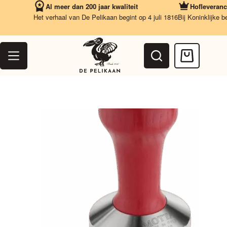
Ga
Al meer dan 200 jaar kwaliteit
Hofleverancie
naar
Het verhaal van De Pelikaan begint op 4 juli 1816
Bij Koninklijke bes
de
inhoud
Winkelwag