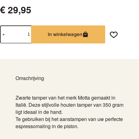
€
29,95
Motta
In winkelwagen
Tamper
Rood
58mm
aantal
Omschrijving
Zwarte tamper van het merk Motta gemaakt in
Italië. Deze stijlvolle houten tamper van 350 gram
ligt ideaal in de hand.
Te gebruiken bij het aanstampen van uw perfecte
espressomaling in de piston.