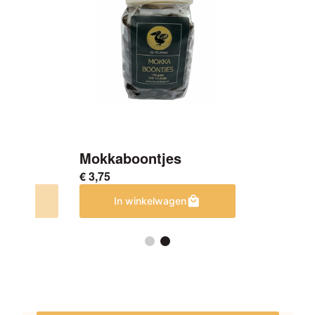
henk
Mokkaboontjes
€
3,75
en
In winkelwagen