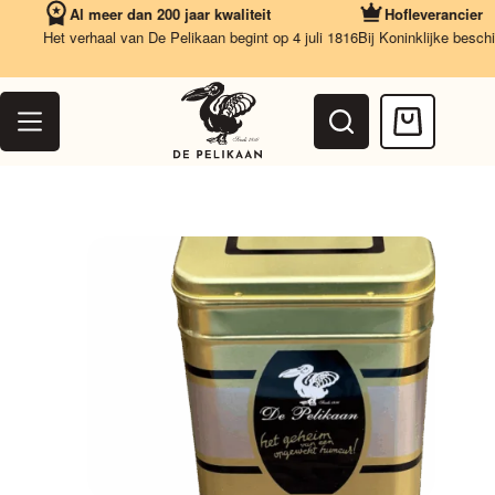
Ga
Al meer dan 200 jaar kwaliteit
Hofleverancier
naar
Het verhaal van De Pelikaan begint op 4 juli 1816
Bij Koninklijke beschikk
de
inhoud
Winkelwag