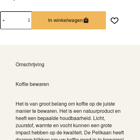
Pelikaan
In winkelwagen
Bewaarblik
1000
gram
(goud)
aantal
Omschrijving
Koffie bewaren
Het is van groot belang om koffie op de juiste
manier te bewaren. Het is een natuurproduct en
heeft een bepaalde houdbaarheid. Licht,
zuurstof, warmte en vocht kunnen een grote
impact hebben op de kwaliteit. De Pelikaan heeft
daarom blikken om uw koffie goed in te bewaren!