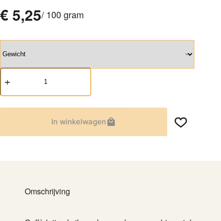
€
5,25
/ 100 gram
Rooibos
Caffè
Latte
aantal
In winkelwagen
Omschrijving