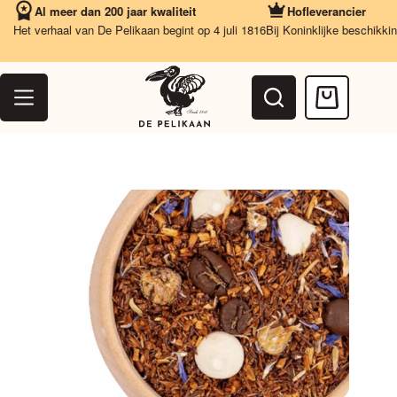
Ga
Al meer dan 200 jaar kwaliteit
Hofleverancier
naar
Het verhaal van De Pelikaan begint op 4 juli 1816
Bij Koninklijke beschikking
Va
de
inhoud
Winkelwag