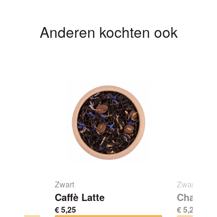
Anderen kochten ook
Zwart
Zwart
Caffè Latte
Chai-Ra
€
5,25
€
5,25