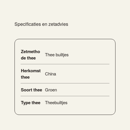
Specificaties en zetadvies
Zetmetho
Thee builtjes
de thee
Herkomst
China
thee
Soort thee
Groen
Type thee
Theebuiltjes