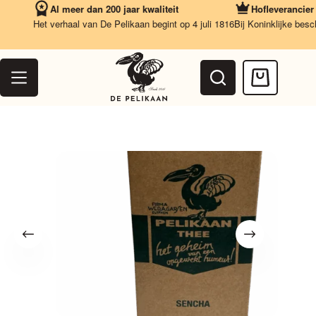
Ga
Al meer dan 200 jaar kwaliteit
Hofleverancier
naar
Het verhaal van De Pelikaan begint op 4 juli 1816
Bij Koninklijke beschik
de
inhoud
Winkelwag