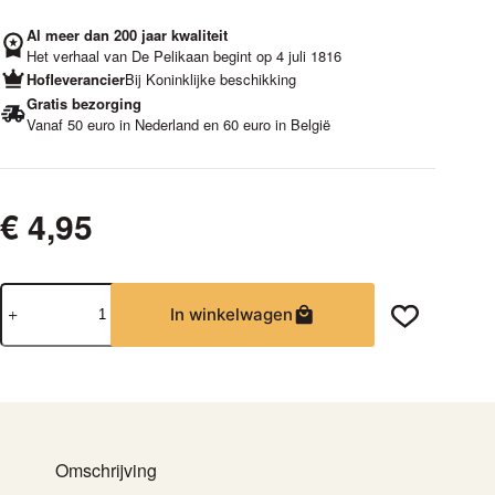
Al meer dan 200 jaar kwaliteit
Het verhaal van De Pelikaan begint op 4 juli 1816
Hofleverancier
Bij Koninklijke beschikking
Gratis bezorging
Vanaf 50 euro in Nederland en 60 euro in België
€
4,95
Sencha
In winkelwagen
|
Theebuiltjes
aantal
Omschrijving