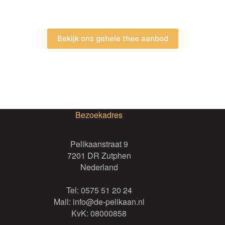
Deze
optie
kan
gekozen
Bekijk ons gehele thee aanbod
worden
op
de
productpagina
Bezoekadres
Pelikaanstraat 9
7201 DR Zutphen
Nederland
Tel:
0575 51 20 24
Mail:
info@de-pelikaan.nl
KvK: 08000858