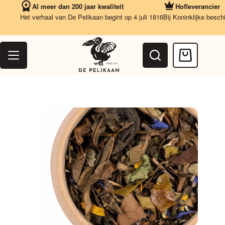
Ga
Al meer dan 200 jaar kwaliteit
Hofleverancier
naar
Het verhaal van De Pelikaan begint op 4 juli 1816
Bij Koninklijke beschikk
de
inhoud
Winkelwag