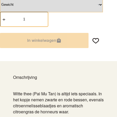
Witte
Cassisdroom
aantal
In winkelwagen
Omschrijving
Witte thee (Pai Mu Tan) is altijd iets speciaals. In
het kopje nemen zwarte en rode bessen, evenals
citroenmelisseblaadjes en aromatisch
citroengras de honneurs waar.