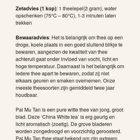
Zetadvies (1 kop)
: 1 theelepel(2 gram), water
opschenken (75°C – 80°C), 1-3 minuten laten
trekken
Bewaaradvies
: Het is belangrijk om thee op een
droge, koele plaats in een goed sluitend blikje te
bewaren, aangezien de kwaliteit van thee
achteruit gaat onder invloed van vocht, licht en
hoge temperatuur. Daarnaast is het belangrijk om
iedere thee apart te bewaren, zodat zij niet
elkaars geuren en smaken overnemen. Onze
meeste theesoorten zijn gemiddeld twee jaar
houdbaar.
Pai Mu Tan is een pure witte thee van jong, groot
blad. Deze ‘China White tea’ is erg geurig en
licht aromatisch (zoetig). De grove bladeren
worden zongedroogd en voorzichtig geroosterd.
Pai Mu Tan thee staat bekend om zijn extreem