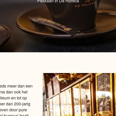
Pelikaan In De Horeca
teeds meer dan een
irma dan ook het
ileum en tot op
eer dan 200-jarig
reven door pure
t humeur’ bezit,