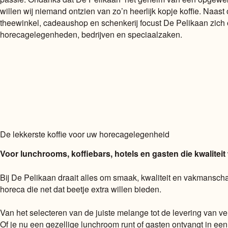
willen wij niemand ontzien van zo’n heerlijk kopje koffie. Naast
theewinkel, cadeaushop en schenkerij focust De Pelikaan zich
horecagelegenheden, bedrijven en speciaalzaken.
De lekkerste koffie voor uw horecagelegenheid
Voor lunchrooms, koffiebars, hotels en gasten die kwalitei
Bij De Pelikaan draait alles om smaak, kwaliteit en vakmanscha
horeca die net dat beetje extra willen bieden.
Van het selecteren van de juiste melange tot de levering van ver
Of je nu een gezellige lunchroom runt of gasten ontvangt in een st