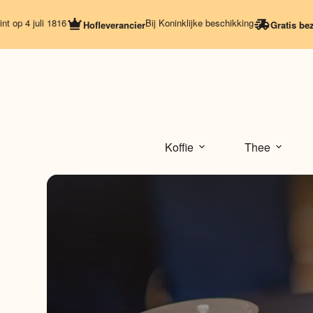
Ga
naar
uli 1816
Bij Koninklijke beschikking
Hofleverancier
Gratis bezorging
V
de
inhoud
Koffie
Thee