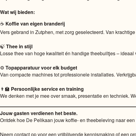
Wat wij bieden:
☕
Koffie van eigen branderij
Vers gebrand in Zutphen, met zorg geselecteerd. Van krachtige
🍃
Thee in stijl
Losse thee van hoge kwaliteit én handige theebuiltjes – ideaal 
⚙️
Topapparatuur voor elk budget
Van compacte machines tot professionele installaties. Verkrijgb
👨‍🏫
Persoonlijke service en training
We denken met je mee over smaak, presentatie en techniek. We b
Jouw gasten verdienen het beste.
Ontdek hoe De Pelikaan jouw koffie- en theebeleving naar een h
Neem contact op voor een vrijblijvende kennismaking of een pr