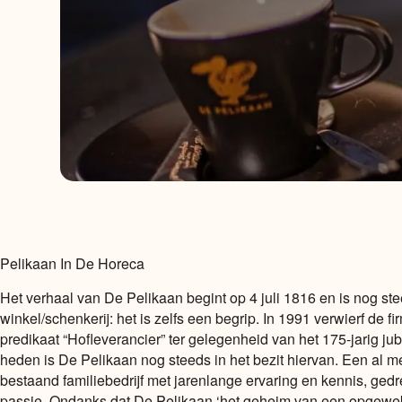
Pelikaan In De Horeca
Het verhaal van De Pelikaan begint op 4 juli 1816 en is nog s
winkel/schenkerij: het is zelfs een begrip. In 1991 verwierf de f
predikaat “Hofleverancier” ter gelegenheid van het 175-jarig jub
heden is De Pelikaan nog steeds in het bezit hiervan. Een al m
bestaand familiebedrijf met jarenlange ervaring en kennis, ged
passie. Ondanks dat De Pelikaan ‘het geheim van een opgewek