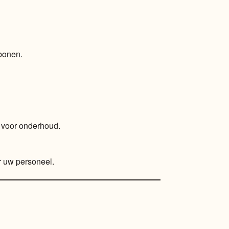
onen.
n voor onderhoud.
r uw personeel.