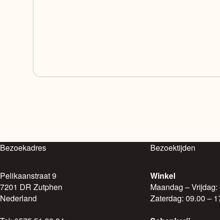
meerdere
variaties.
Deze
optie
kan
gekozen
worden
op
de
productpagina
Bezoekadres
Bezoektijden
Pelikaanstraat 9
Winkel
7201 DR Zutphen
Maandag – Vrijdag:
Nederland
Zaterdag: 09.00 – 1