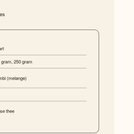
ies
rt
 gram
,
250 gram
bi (melange)
se thee