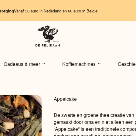
ng
Vanaf 50 euro in Nederland en 60 euro in België
Cadeaus & meer
Koffiemachines
Geschie
Appelcake
De zwarte en groene thee creatie van h
gemaakt door oma en niet alleen een p
“Appelcake” is een traditionele composi
denken aan gezellige uurtjes samen.