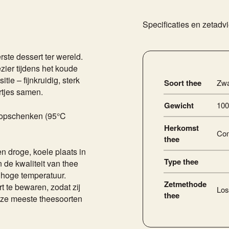
Specificaties en zetadv
rste dessert ter wereld.
zier tijdens het koude
tie – fijnkruidig, sterk
Soort thee
Zwa
rtjes samen.
Gewicht
100
r opschenken (95°C
Herkomst
Com
thee
en droge, koele plaats in
Type thee
 de kwaliteit van thee
n hoge temperatuur.
Zetmethode
t te bewaren, zodat zij
Los
thee
ze meeste theesoorten