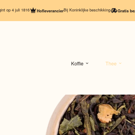
Ga
naar
4 juli 1816
Bij Koninklijke beschikking
Hofleverancier
Gratis bezorgi
de
inhoud
Koffie
Thee