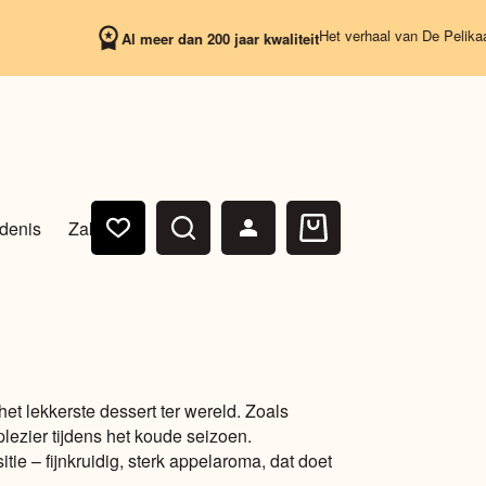
Het verhaal van De Pelikaan begi
Al meer dan 200 jaar kwaliteit
denis
Zakelijk
Winkelwagen
et lekkerste dessert ter wereld. Zoals
lezier tijdens het koude seizoen.
tie – fijnkruidig, sterk appelaroma, dat doet