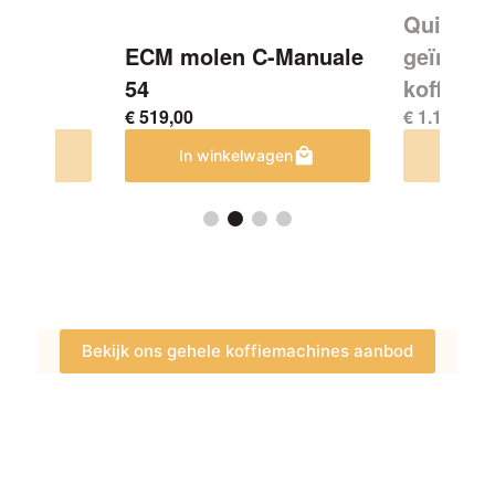
Quick Mi
ECM molen C-Manuale
geïntegr
54
koffiemo
€
519,00
€
1.149,00
en
In winkelwagen
In w
Bekijk ons gehele koffiemachines aanbod