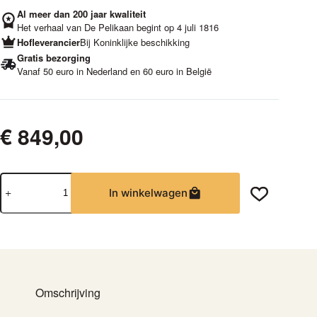
Al meer dan 200 jaar kwaliteit
Het verhaal van De Pelikaan begint op 4 juli 1816
Hofleverancier
Bij Koninklijke beschikking
Gratis bezorging
Vanaf 50 euro in Nederland en 60 euro in België
€
849,00
ECM
In winkelwagen
Molen
S-
automatik
64
aantal
Omschrijving