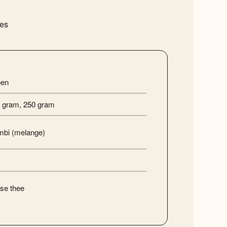
ies
oen
 gram
,
250 gram
bi (melange)
se thee