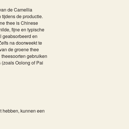
van de Camellia
 tijdens de productie.
ne thee is Chinese
lde, fijne en typische
l geabsorbeerd en
elfs na doorweekt te
 van de groene thee
le theesoorten gebruiken
s (zoals Oolong of Pai
cht hebben, kunnen een