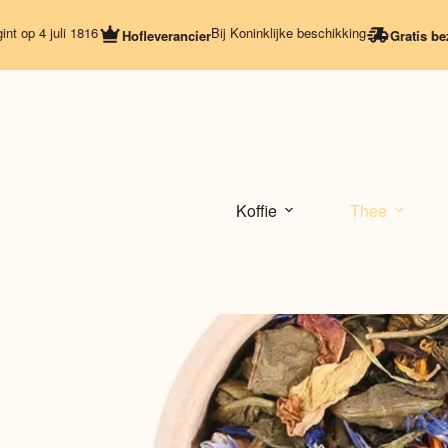
Ga
naar
4 juli 1816
Bij Koninklijke beschikking
Hofleverancier
Gratis bezorgi
de
inhoud
Koffie
Thee