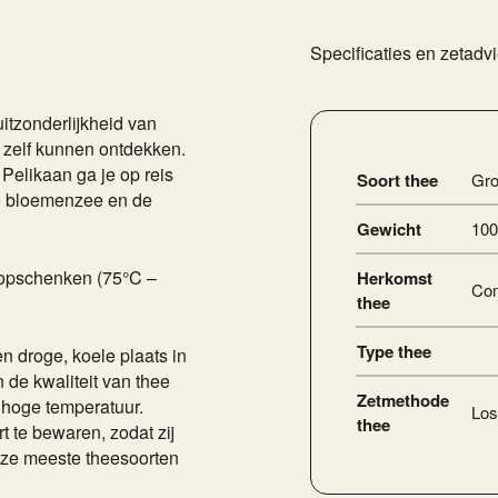
Specificaties en zetadv
uitzonderlijkheid van
 zelf kunnen ontdekken.
Pelikaan ga je op reis
Soort thee
Gr
ke bloemenzee en de
Gewicht
100
r opschenken (75°C –
Herkomst
Com
thee
Type thee
en droge, koele plaats in
 de kwaliteit van thee
Zetmethode
n hoge temperatuur.
Los
thee
t te bewaren, zodat zij
ze meeste theesoorten