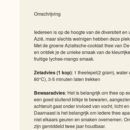
Omschrijving
Iedereen is op de hoogte van de diversiteit en 
Azië, maar slechts weinigen hebben deze plek
Met de groene Aziatische-cocktail thee van De 
en ontdek je de unieke smaak van de kleurrij
fruitige lychee-mango smaak.
Zetadvies (1 kop)
: 1 theelepel(2 gram), wate
80°C), 3-5 minuten laten trekken
Bewaaradvies
: Het is belangrijk om thee op e
een goed sluitend blikje te bewaren, aangezien
achteruit gaat onder invloed van vocht, licht e
Daarnaast is het belangrijk om iedere thee apar
niet elkaars geuren en smaken overnemen. On
zijn gemiddeld twee jaar houdbaar.