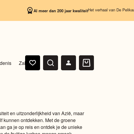
Het verhaal van De Pelikaan begin
Al meer dan 200 jaar kwaliteit
denis
Zakelijk
Winkelwagen
iteit en uitzonderlijkheid van Azië, maar
lf kunnen ontdekken. Met de groene
an ga je op reis en ontdek je de unieke
n de fruitige lychee-mango smaak.