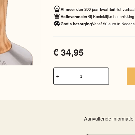
Al meer dan 200 jaar kwaliteit
Het verhaal
Hofleverancier
Bij Koninklijke beschikking
Gratis bezorging
Vanaf 50 euro in Nederla
€
34,95
Motta
Tamper
Olijfhout
58mm
aantal
Aanvullende informatie