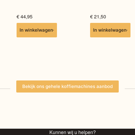
€
44,95
€
21,50
In winkelwagen
In winkelwagen
Bekijk ons gehele koffiemachines aanbod
Kunnen wij u helpen?