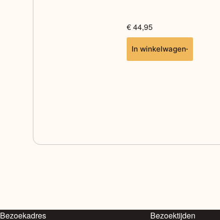
€
44,95
In winkelwagen
Bezoekadres
Bezoektijden