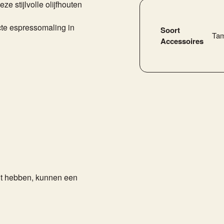
e stijlvolle olijfhouten
cte espressomaling in
Soort
Ta
Accessoires
cht hebben, kunnen een