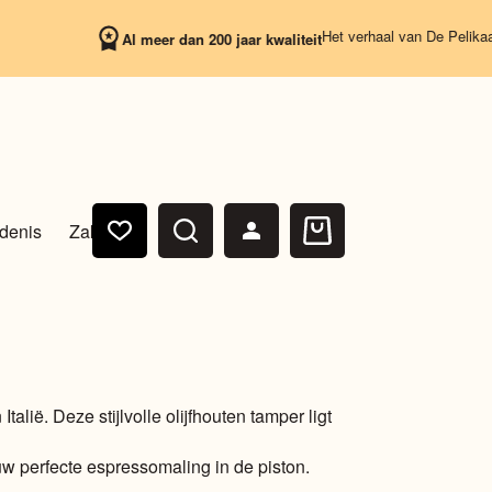
Het verhaal van De Pelikaan beg
Al meer dan 200 jaar kwaliteit
denis
Zakelijk
Winkelwagen
alië. Deze stijlvolle olijfhouten tamper ligt
w perfecte espressomaling in de piston.