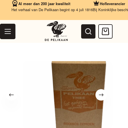
Ga
Al meer dan 200 jaar kwaliteit
Hofleverancier
naar
Het verhaal van De Pelikaan begint op 4 juli 1816
Bij Koninklijke beschikki
de
inhoud
Winkelwag