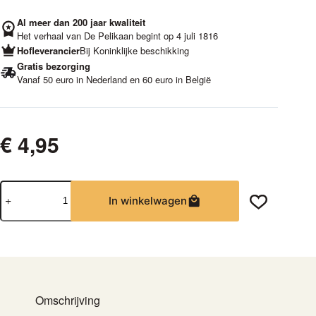
Al meer dan 200 jaar kwaliteit
Het verhaal van De Pelikaan begint op 4 juli 1816
Hofleverancier
Bij Koninklijke beschikking
Gratis bezorging
Vanaf 50 euro in Nederland en 60 euro in België
€
4,95
Rooibos
In winkelwagen
Citroen
|
Theebuiltjes
aantal
Omschrijving