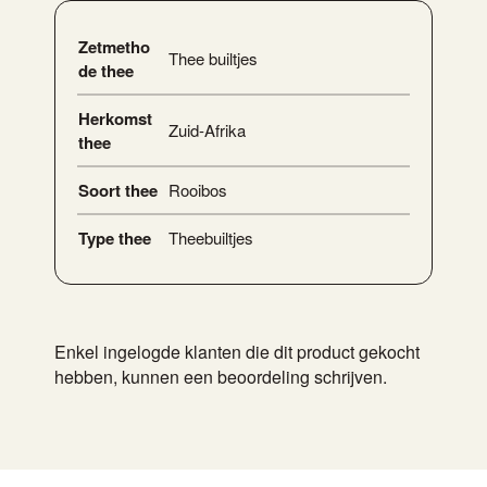
Zetmetho
Thee builtjes
de thee
Herkomst
Zuid-Afrika
thee
Soort thee
Rooibos
Type thee
Theebuiltjes
Enkel ingelogde klanten die dit product gekocht
hebben, kunnen een beoordeling schrijven.