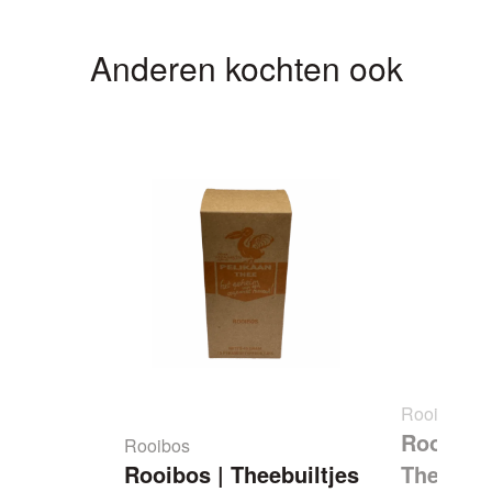
Anderen kochten ook
Rooibos
er-
Rooibos 
Rooibos
Rooibos | Theebuiltjes
Theebuil