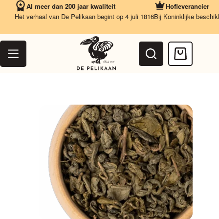
Ga
Al meer dan 200 jaar kwaliteit
Hofleverancier
naar
Het verhaal van De Pelikaan begint op 4 juli 1816
Bij Koninklijke beschikkin
de
inhoud
Winkelwag