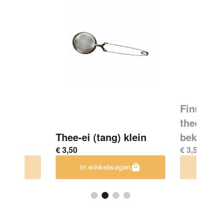
Finum p
theefilte
Thee-ei (tang) klein
beker en
€
3,50
€
3,50
en
In winkelwagen
In w