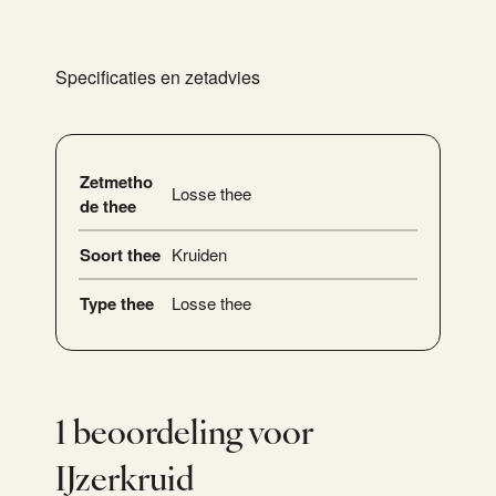
Specificaties en zetadvies
Zetmetho
Losse thee
de thee
Soort thee
Kruiden
Type thee
Losse thee
1 beoordeling voor
IJzerkruid