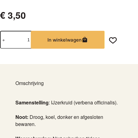
€
3,50
IJzerkruid
In winkelwagen
aantal
Omschrijving
Samenstelling
: IJzerkruid (verbena officinalis).
Noot:
Droog, koel, donker en afgesloten
bewaren.