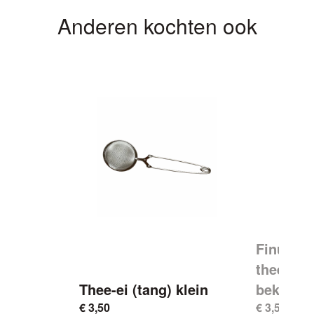
Anderen kochten ook
Finum p
theefilte
Thee-ei (tang) klein
beker en
€
3,50
€
3,50