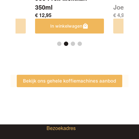
350ml
Joe Fre
€
12,95
€
4,95
en
In winkelwagen
In w
Bekijk ons gehele koffiemachines aanbod
Bezoekadres