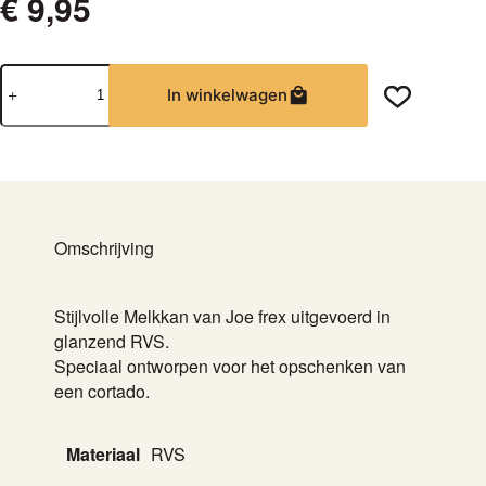
€
9,95
Joe
In winkelwagen
Frex
Melkkan
200ml
aantal
Omschrijving
Stijlvolle Melkkan van Joe frex uitgevoerd in
glanzend RVS.
Speciaal ontworpen voor het opschenken van
een cortado.
Materiaal
RVS