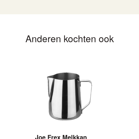
Anderen kochten ook
kan
Joe Frex Melkkan