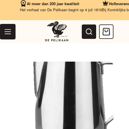
Ga
Al meer dan 200 jaar kwaliteit
Hofleverancie
naar
Het verhaal van De Pelikaan begint op 4 juli 1816
Bij Koninklijke be
de
inhoud
Winkelwag