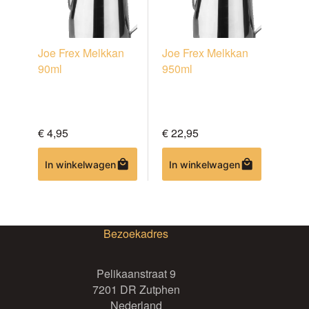
Joe Frex Melkkan
Joe Frex Melkkan
90ml
950ml
€
4,95
€
22,95
In winkelwagen
In winkelwagen
Bezoekadres
Pelikaanstraat 9
7201 DR Zutphen
Nederland