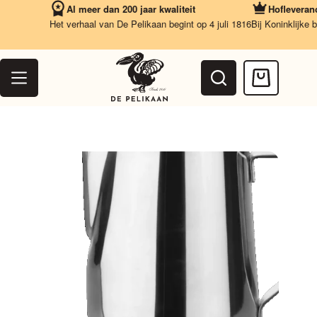
Ga
Al meer dan 200 jaar kwaliteit
Hofleverancie
naar
Het verhaal van De Pelikaan begint op 4 juli 1816
Bij Koninklijke be
de
inhoud
Winkelwag