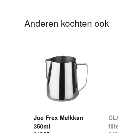
Anderen kochten ook
kan
Joe Frex Melkkan
CLARIS 
350ml
filterpat