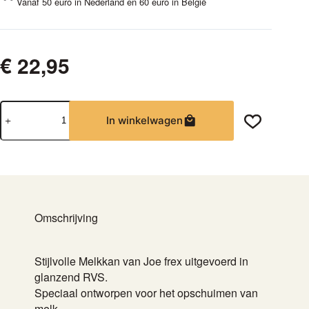
Vanaf 50 euro in Nederland en 60 euro in België
€
22,95
Joe
In winkelwagen
Frex
Melkkan
950ml
aantal
Omschrijving
Stijlvolle Melkkan van Joe frex uitgevoerd in
glanzend RVS.
Speciaal ontworpen voor het opschuimen van
melk.