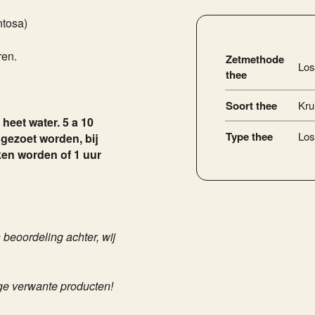
ntosa)
ren.
Zetmethode
Los
thee
Soort thee
Kru
heet water. 5 a 10
Type thee
Los
gezoet worden, bij
en worden of 1 uur
beoordeling achter, wij
ge verwante producten!