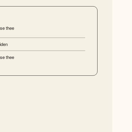
se thee
iden
se thee