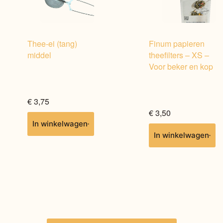
Thee-ei (tang)
Finum papieren
middel
theefilters – XS –
Voor beker en kop
€
3,75
€
3,50
In winkelwagen
In winkelwagen