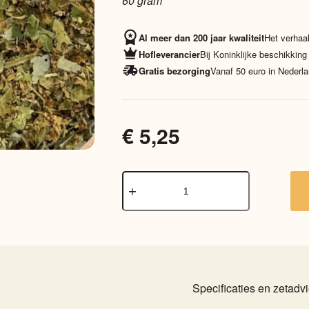
60 gram
Al meer dan 200 jaar kwaliteit
Het verhaal
Hofleverancier
Bij Koninklijke beschikking
Gratis bezorging
Vanaf 50 euro in Nederla
€
5,25
Lindebloesem
aantal
Specificaties en zetadv