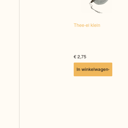
Thee-ei klein
€
2,75
In winkelwagen