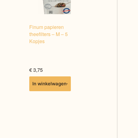
Finum papieren
theefilters – M – 5
Kopjes
€
3,75
In winkelwagen