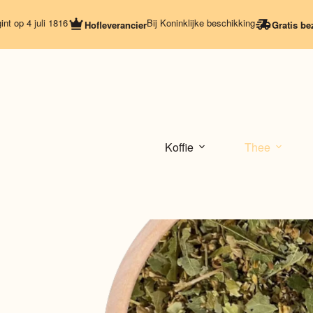
Ga
naar
 4 juli 1816
Bij Koninklijke beschikking
Hofleverancier
Gratis bezorgi
de
inhoud
Koffie
Thee