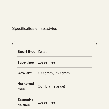
Specificaties en zetadvies
Soort thee
Zwart
Type thee
Losse thee
Gewicht
100 gram
,
250 gram
Herkomst
Combi (melange)
thee
Zetmetho
Losse thee
de thee