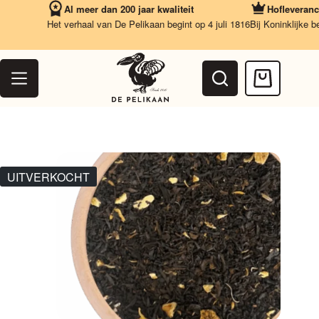
Ga
Al meer dan 200 jaar kwaliteit
Hofleverancier
naar
Het verhaal van De Pelikaan begint op 4 juli 1816
Bij Koninklijke besc
de
inhoud
Winkelwag
UITVERKOCHT