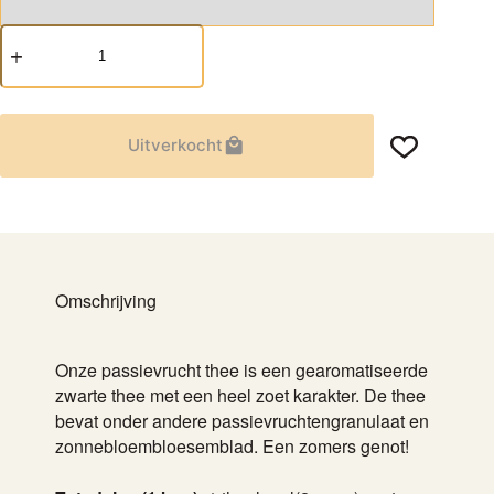
Passievrucht
aantal
Uitverkocht
Omschrijving
Onze passievrucht thee is een gearomatiseerde
zwarte thee met een heel zoet karakter. De thee
bevat onder andere passievruchtengranulaat en
zonnebloembloesemblad. Een zomers genot!