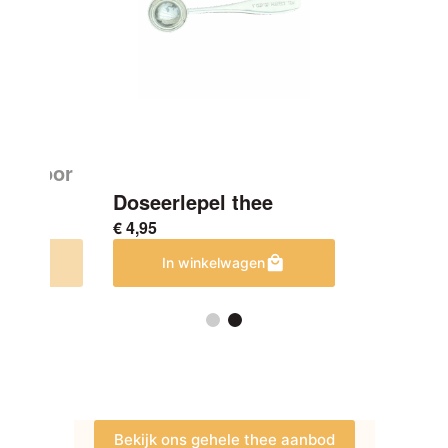
n
S – Voor
Doseerlepel thee
€
4,95
en
In winkelwagen
Bekijk ons gehele thee aanbod