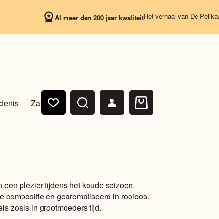
Het verhaal van De Pelikaan begi
Al meer dan 200 jaar kwaliteit
denis
Zakelijk
Winkelwagen
 een plezier tijdens het koude seizoen.
le compositie en gearomatiseerd in rooibos.
s zoals in grootmoeders tijd.