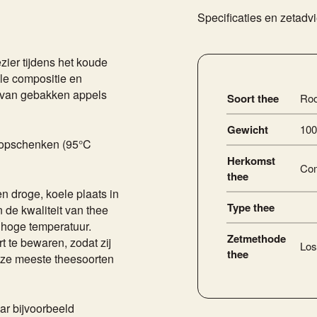
Specificaties en zetadv
zier tijdens het koude
ele compositie en
a van gebakken appels
Soort thee
Roo
Gewicht
100
r opschenken (95°C
Herkomst
Com
thee
en droge, koele plaats in
Type thee
 de kwaliteit van thee
n hoge temperatuur.
Zetmethode
t te bewaren, zodat zij
Los
thee
ze meeste theesoorten
ar bijvoorbeeld