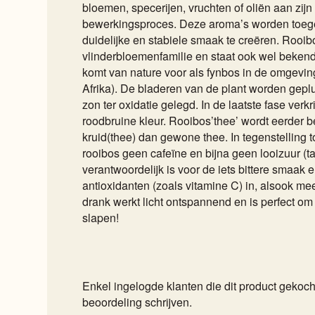
bloemen, specerijen, vruchten of oliën aan zij
bewerkingsproces. Deze aroma’s worden toe
duidelijke en stabiele smaak te creëren. Rooibo
vlinderbloemenfamilie en staat ook wel bekend
komt van nature voor als fynbos in de omgevi
Afrika). De bladeren van de plant worden geplu
zon ter oxidatie gelegd. In de laatste fase verkr
roodbruine kleur. Rooibos’thee’ wordt eerder
kruid(thee) dan gewone thee. In tegenstelling t
rooibos geen cafeïne en bijna geen looizuur (ta
verantwoordelijk is voor de iets bittere smaak e
antioxidanten (zoals vitamine C) in, alsook mee
drank werkt licht ontspannend en is perfect om 
slapen!
Enkel ingelogde klanten die dit product geko
beoordeling schrijven.