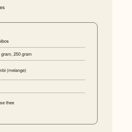
ies
ibos
 gram
,
250 gram
bi (melange)
se thee