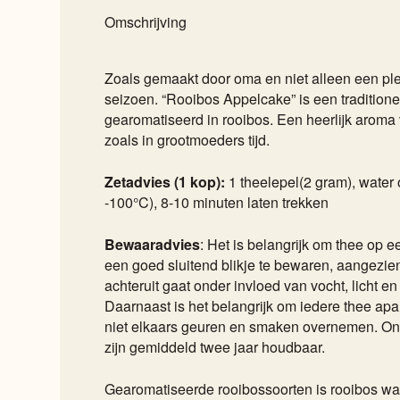
Omschrijving
Zoals gemaakt door oma en niet alleen een ple
seizoen. “Rooibos Appelcake” is een tradition
gearomatiseerd in rooibos. Een heerlijk arom
zoals in grootmoeders tijd.
Zetadvies (1 kop):
1 theelepel(2 gram), wate
-100°C), 8-10 minuten laten trekken
Bewaaradvies
: Het is belangrijk om thee op e
een goed sluitend blikje te bewaren, aangezien
achteruit gaat onder invloed van vocht, licht e
Daarnaast is het belangrijk om iedere thee apar
niet elkaars geuren en smaken overnemen. On
zijn gemiddeld twee jaar houdbaar.
Gearomatiseerde rooibossoorten is rooibos wa