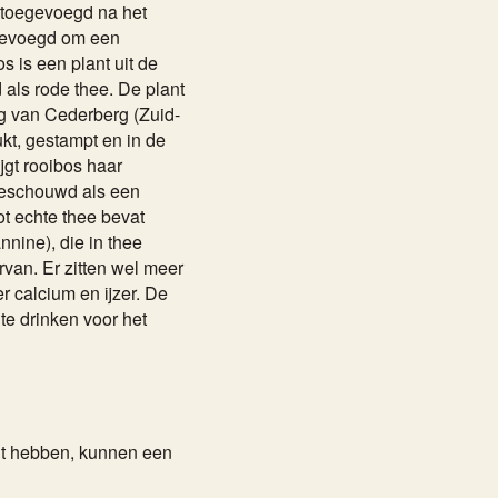
n toegevoegd na het
gevoegd om een
s is een plant uit de
 als rode thee. De plant
ng van Cederberg (Zuid-
kt, gestampt en in de
ijgt rooibos haar
 beschouwd als een
ot echte thee bevat
nnine), die in thee
rvan. Er zitten wel meer
r calcium en ijzer. De
te drinken voor het
cht hebben, kunnen een