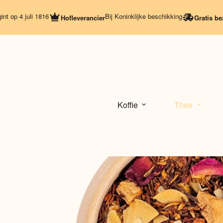
Ga
naar
4 juli 1816
Bij Koninklijke beschikking
Hofleverancier
Gratis bezorgi
de
inhoud
Koffie
Thee