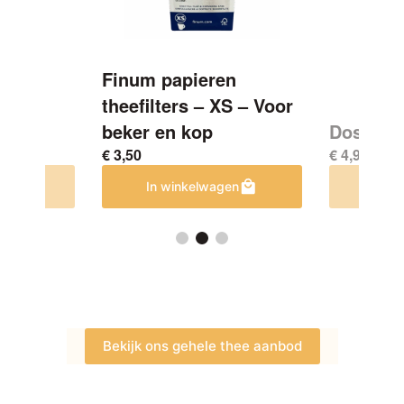
Finum papieren
theefilters – XS – Voor
beker en kop
Doseerle
€
3,50
€
4,95
Dit
en
In winkelwagen
In w
product
heeft
meerdere
variaties.
Deze
optie
kan
gekozen
Bekijk ons gehele thee aanbod
worden
op
de