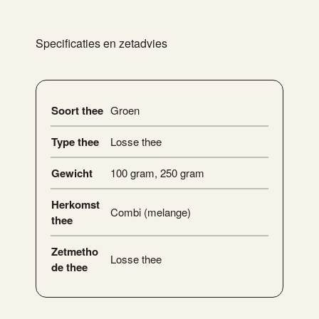
Specificaties en zetadvies
Soort thee
Groen
Type thee
Losse thee
Gewicht
100 gram
,
250 gram
Herkomst
Combi (melange)
thee
Zetmetho
Losse thee
de thee