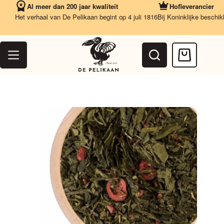
Ga
Al meer dan 200 jaar kwaliteit
Hofleverancier
naar
Het verhaal van De Pelikaan begint op 4 juli 1816
Bij Koninklijke beschikkin
de
inhoud
Winkelwag