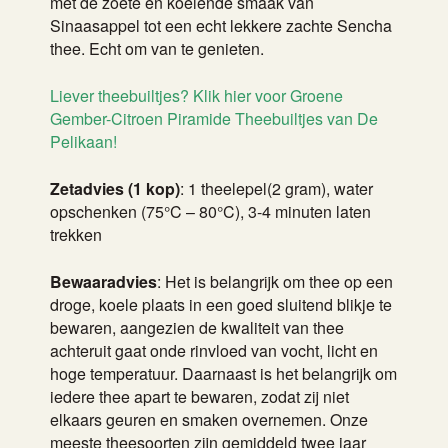
met de zoete en koelende smaak van
Sinaasappel tot een echt lekkere zachte Sencha
thee. Echt om van te genieten.
Liever theebuiltjes? Klik
hier voor Groene
Gember-Citroen Piramide Theebuiltjes van De
Pelikaan
!
Zetadvies (1 kop)
: 1 theelepel(2 gram), water
opschenken (75°C – 80°C), 3-4 minuten laten
trekken
Bewaaradvies
: Het is belangrijk om thee op een
droge, koele plaats in een goed sluitend blikje te
bewaren, aangezien de kwaliteit van thee
achteruit gaat onde rinvloed van vocht, licht en
hoge temperatuur. Daarnaast is het belangrijk om
iedere thee apart te bewaren, zodat zij niet
elkaars geuren en smaken overnemen. Onze
meeste theesoorten zijn gemiddeld twee jaar