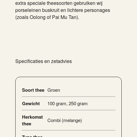
extra speciale theesoorten gebruiken wij
porseleinen buskruit en lichtere personages
(zoals Oolong of Pai Mu Tan).
Specificaties en zetadvies
Soort thee
Groen
Gewicht
100 gram
,
250 gram
Herkomst
Combi (melange)
thee
Type thee