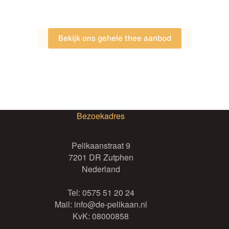
optie
optie
kan
kan
gekozen
gekozen
Bekijk ons gehele thee aanbod
worden
worden
op
op
de
de
productpagina
productpagina
Bezoekadres
Pelikaanstraat 9
7201 DR Zutphen
Nederland
Tel:
0575 51 20 24
Mail:
info@de-pelikaan.nl
KvK: 08000858