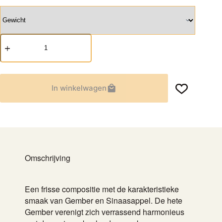
Sencha
Gember-
Citroen
aantal
In winkelwagen
Omschrijving
Een frisse compositie met de karakteristieke
smaak van Gember en Sinaasappel. De hete
Gember verenigt zich verrassend harmonieus