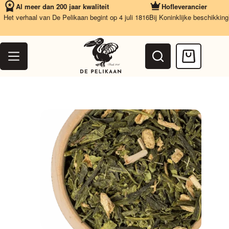
Ga
Al meer dan 200 jaar kwaliteit
Hofleverancier
naar
t verhaal van De Pelikaan begint op 4 juli 1816
Bij Koninklijke beschikking
Van
de
inhoud
Winkelwag