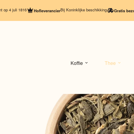
Ga
naar
juli 1816
Bij Koninklijke beschikking
Hofleverancier
Gratis bezorging
de
inhoud
Koffie
Thee