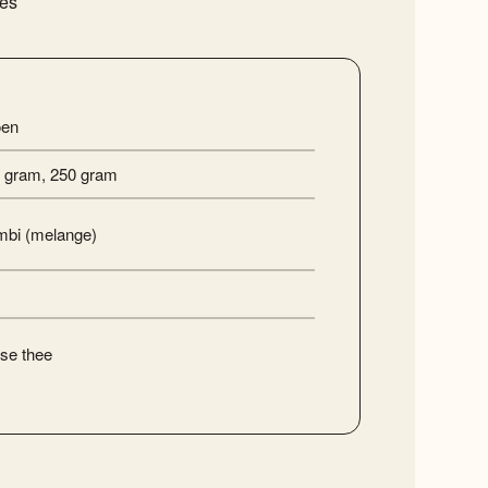
ies
oen
 gram
,
250 gram
bi (melange)
se thee