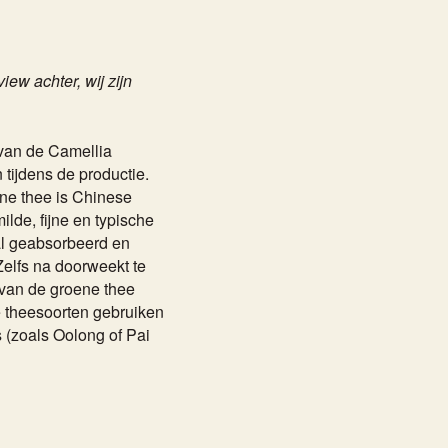
ew achter, wij zijn
van de Camellia
 tijdens de productie.
ne thee is Chinese
lde, fijne en typische
l geabsorbeerd en
elfs na doorweekt te
 van de groene thee
le theesoorten gebruiken
s (zoals Oolong of Pai