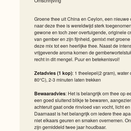
Omschrijving
Groene thee uit China en Ceylon, een nieuwe 
naar deze thee is wereldwijd sterk toegenomen. 
gewone en toch zeer overtuigende, originele c
van gember en zijn fijnheid, gemixt met groen
deze mix tot een heerlijke thee. Naast de intense
vrijgevende aroma komen de gemberwortelstukk
recht in dit mengel. Puur en betekenisvol!
Zetadvies (1 kop)
: 1 theelepel(2 gram), wate
80°C), 2-3 minuten laten trekken
Bewaaradvies
: Het is belangrijk om thee op e
een goed sluitend blikje te bewaren, aangezien
achteruit gaat onde rinvloed van vocht, licht e
Daarnaast is het belangrijk om iedere thee apar
niet elkaars geuren en smaken overnemen. On
zijn gemiddeld twee jaar houdbaar.