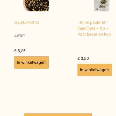
Gember-Chai
Finum papieren
theefilters – XS –
Voor beker en kop
Zwart
€
5,25
€
3,50
Dit
In winkelwagen
product
In winkelwagen
heeft
meerdere
variaties.
Deze
optie
kan
gekozen
worden