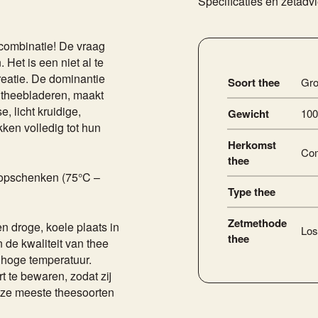
Specificaties en zetadv
combinatie! De vraag
Het is een niet al te
reatie. De dominantie
Soort thee
Gr
e theebladeren, maakt
, licht kruidige,
Gewicht
100
en volledig tot hun
Herkomst
Com
thee
r opschenken (75°C –
Type thee
Zetmethode
en droge, koele plaats in
Los
thee
 de kwaliteit van thee
n hoge temperatuur.
t te bewaren, zodat zij
ze meeste theesoorten