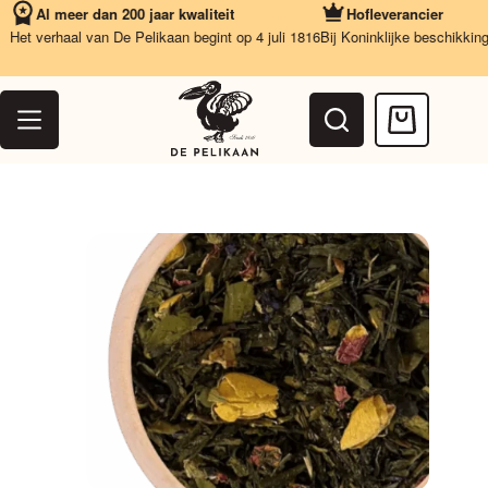
Ga
Al meer dan 200 jaar kwaliteit
Hofleverancier
naar
et verhaal van De Pelikaan begint op 4 juli 1816
Bij Koninklijke beschikking
Va
de
inhoud
Winkelwag