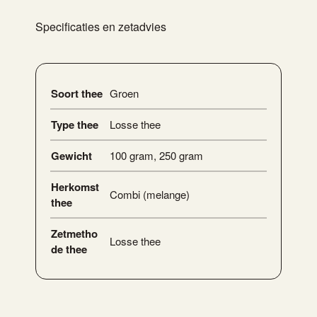
Specificaties en zetadvies
Soort thee
Groen
Type thee
Losse thee
Gewicht
100 gram
,
250 gram
Herkomst
Combi (melange)
thee
Zetmetho
Losse thee
de thee