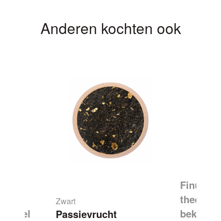
Anderen kochten ook
Finum p
theefilte
Zwart
sappel
beker en
Passievrucht