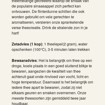
theemelange gecreëerd waarop de smaak van
de populaire sinaasappel zich perfect kan
ontvouwen. De flinterdunne schillen die ook
worden gebruikt om vele gerechten te
aromatiseren, versieren onze sprankelende
verse theecreatie. Drink de stralende zon in je
hart!
Zetadvies (1 kop)
: 1 theelepel(2 gram), water
opschenken (100°C), 3-5 minuten laten trekken
Bewaaradvies
: Het is belangrijk om thee op een
droge, koele plaats in een goed sluitend blikje te
bewaren, aangezien de kwaliteit van thee
achteruit gaat onde rinvloed van vocht, licht en
hoge temperatuur. Daarnaast is het belangrijk om
iedere thee apart te bewaren, zodat zij niet
elkaars geuren en smaken overnemen. Onze
meeste theesoorten zijn gemiddeld twee jaar
houdbaar.