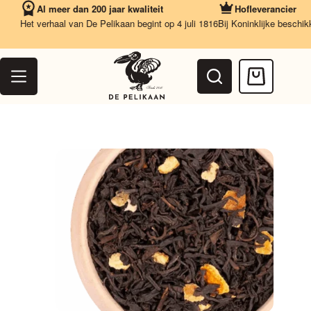
Ga
Al meer dan 200 jaar kwaliteit
Hofleverancier
naar
Het verhaal van De Pelikaan begint op 4 juli 1816
Bij Koninklijke beschikkin
de
inhoud
Winkelwag