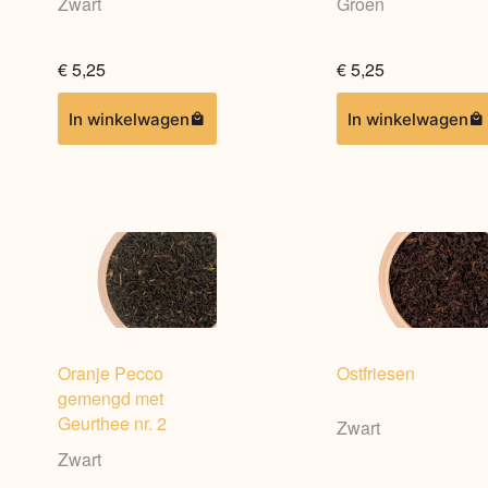
Zwart
Groen
€
5,25
€
5,25
Dit
Dit
In winkelwagen
In winkelwagen
product
product
heeft
heeft
meerdere
meerdere
variaties.
variaties.
Deze
Deze
optie
optie
kan
kan
gekozen
gekozen
worden
worden
op
op
Oranje Pecco
Ostfriesen
de
de
gemengd met
productpagina
productpagina
Geurthee nr. 2
Zwart
Zwart