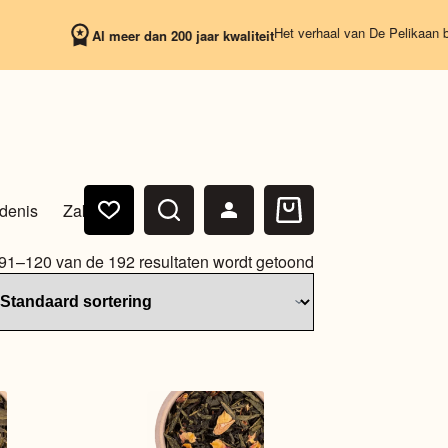
Het verhaal van De Pelikaan begint op 4
Al meer dan 200 jaar kwaliteit
denis
Zakelijk
Winkelwagen
 91–120 van de 192 resultaten wordt getoond