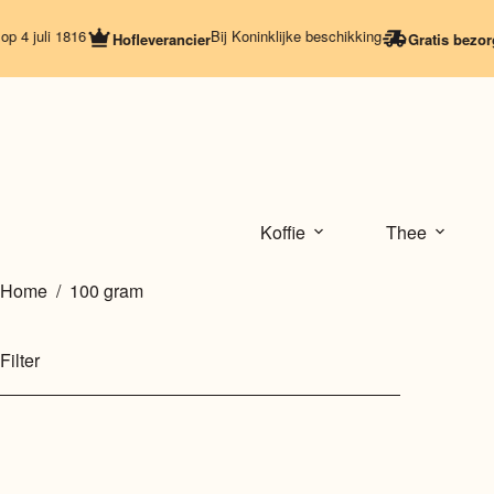
Ga
naar
 1816
Bij Koninklijke beschikking
Hofleverancier
Gratis bezorging
Vana
de
inhoud
Koffie
Thee
Home
/
100 gram
Filter